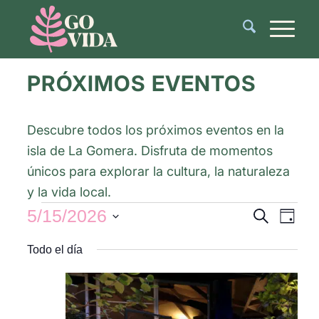
PRÓXIMOS EVENTOS
Descubre todos los próximos eventos en la
isla de La Gomera. Disfruta de momentos
únicos para explorar la cultura, la naturaleza
y la vida local.
Navegac
Nave
5/15/2026
Buscar
Día
de
de
Selecciona
vista
búsque
Todo el día
de
la
y
Even
fecha.
vistas
de