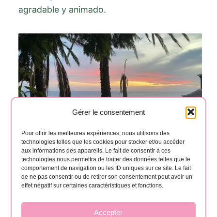
agradable y animado.
Gérer le consentement
1
2
3
4
Pour offrir les meilleures expériences, nous utilisons des
technologies telles que les cookies pour stocker et/ou accéder
aux informations des appareils. Le fait de consentir à ces
technologies nous permettra de traiter des données telles que le
San Sebastián
comportement de navigation ou les ID uniques sur ce site. Le fait
de ne pas consentir ou de retirer son consentement peut avoir un
effet négatif sur certaines caractéristiques et fonctions.
Descubrimiento histórico
Accepter