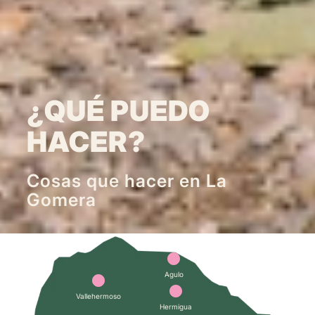
¿QUÉ PUEDO
HACER?
Cosas que hacer en La
Gomera
3
Agulo
6
4
Vallehermoso
Hermigua