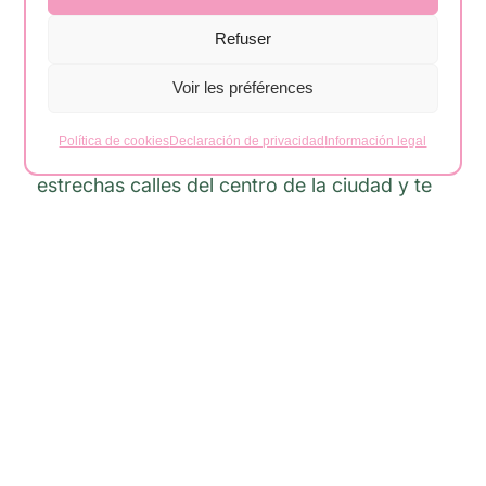
San Sebastián, la capital de La Gomera, es
Refuser
una visita obligada para quienes deseen
Voir les préférences
adentrarse en la historia de la isla. Fue aquí
donde Cristóbal Colón hizo escala antes de
Política de cookies
Declaración de privacidad
Información legal
descubrir el Nuevo Mundo. Pasea por las
estrechas calles del centro de la ciudad y te
encontrarás con monumentos tan
emblemáticos como la Torre del Conde, una
torre medieval bien conservada, y la Iglesia
de la Asunción, donde se dice que Colón
rezó antes de su partida.