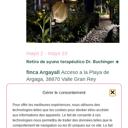
Eventos
mayo 2
-
mayo 23
Retiro de ayuno terapéutico Dr. Buchinger ☀️
finca Argayall
Acceso a la Playa de
Argaga, 38870 Valle Gran Rey
Gérer le consentement
Día anterior
Siguiente día
Pour offrir les meilleures expériences, nous utilisons des
technologies telles que les cookies pour stocker et/ou accéder
aux informations des appareils. Le fait de consentir à ces
technologies nous permettra de traiter des données telles que le
Suscribirse al calendario
comportement de navigation ou les ID uniques sur ce site. Le fait