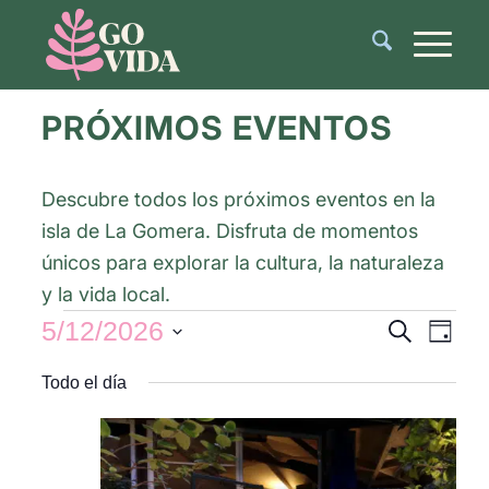
PRÓXIMOS EVENTOS
Descubre todos los próximos eventos en la
isla de La Gomera. Disfruta de momentos
únicos para explorar la cultura, la naturaleza
y la vida local.
Navegac
Nave
5/12/2026
Buscar
Día
de
de
Selecciona
vista
búsque
Todo el día
de
la
y
Even
fecha.
vistas
de