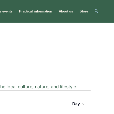
e events
Practical information
About us
Store
local culture, nature, and lifestyle.
Even
Event
Views
Day
Sear
Navigation