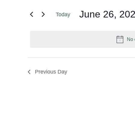
June 26, 20
Today
Select
date.
No 
Previous Day