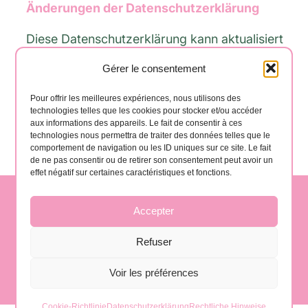
Änderungen der Datenschutzerklärung
Diese Datenschutzerklärung kann aktualisiert
werden, um Änderungen in unseren Praktiken
Gérer le consentement
widerzuspiegeln oder um gesetzlichen
Verpflichtungen nachzukommen. Wir
Pour offrir les meilleures expériences, nous utilisons des
technologies telles que les cookies pour stocker et/ou accéder
empfehlen Ihnen, diese Seite regelmäßig zu
aux informations des appareils. Le fait de consentir à ces
technologies nous permettra de traiter des données telles que le
überprüfen.
comportement de navigation ou les ID uniques sur ce site. Le fait
de ne pas consentir ou de retirer son consentement peut avoir un
effet négatif sur certaines caractéristiques et fonctions.
Accepter
contact@gomera-vida.es
Refuser
La Gomera, Spanien
Voir les préférences
Cookie-Richtlinie
Datenschutzerklärung
Rechtliche Hinweise