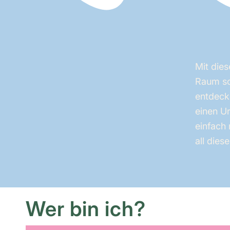
Mit dies
Raum sch
entdeck
einen Ur
einfach 
all dies
Wer bin ich?