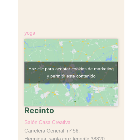
Coste:
€18,00
Categoría de Evento:
yoga
Haz clic para aceptar cookies de marketing
y permitir este contenido
Recinto
Salón Casa Creativa
Carretera General, nº 56,
Hermigua
,
santa cruz tenerife
38820