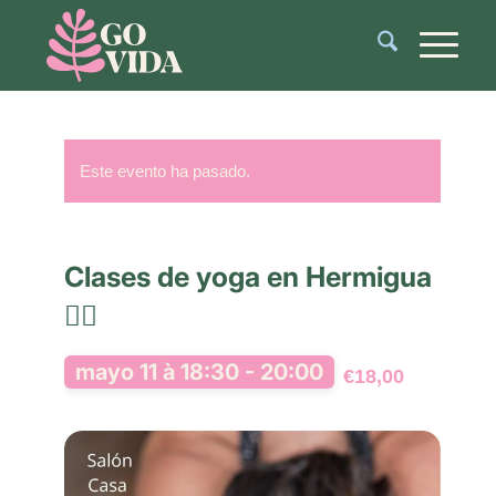
Este evento ha pasado.
Clases de yoga en Hermigua
🧘‍♂️
mayo 11 à 18:30
-
20:00
€18,00