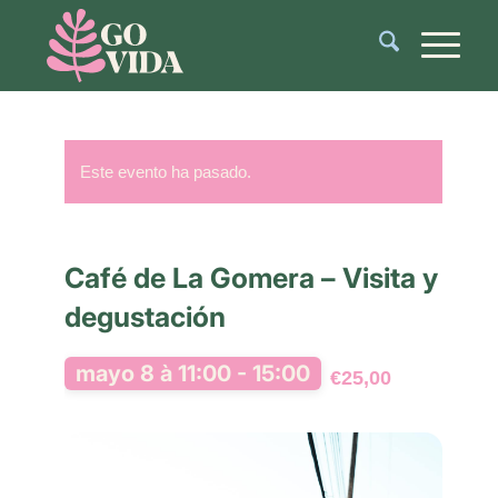
Este evento ha pasado.
Café de La Gomera – Visita y
degustación
mayo 8 à 11:00
-
15:00
€25,00