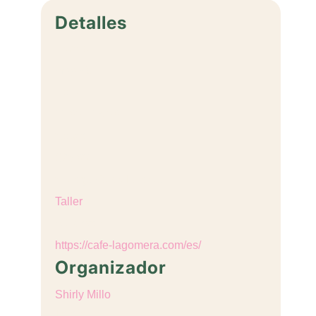
Detalles
Fecha:
mayo 8
Hora:
11:00 - 15:00
Coste:
€25,00
Categoría de Evento:
Taller
Sitio web:
https://cafe-lagomera.com/es/
Organizador
Shirly Millo
Teléfono