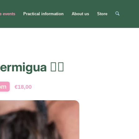
e events
Practical information
About us
Store
rmigua 🧘‍♂️
pm
€18,00