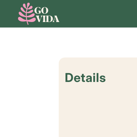
Details
Date:
April 18, 2029
Time:
6:30 pm - 8:00 pm
Cost: