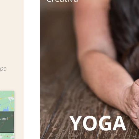
820
 and