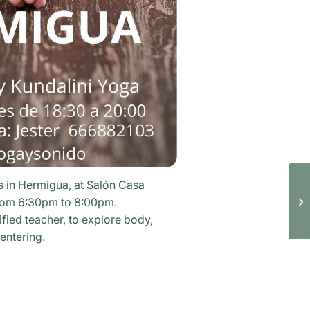
es in Hermigua, at Salón Casa
rom 6:30pm to 8:00pm.
ified teacher, to explore body,
entering.