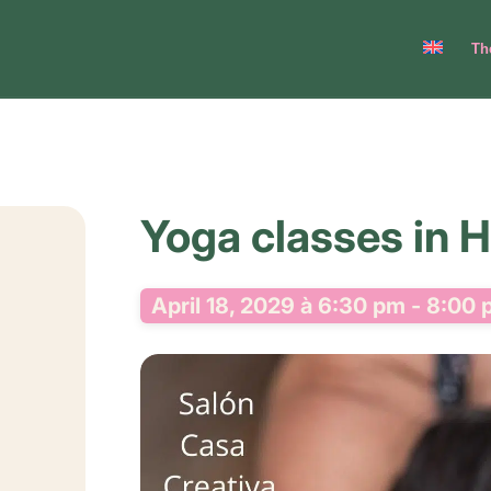
Th
Yoga classes in He
April 18, 2029 à 6:30 pm
-
8:00 