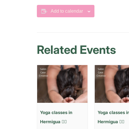
Add to calendar
Related Events
Yoga classes in
Yoga classes i
Hermigua 🧘‍♂️
Hermigua 🧘‍♂️