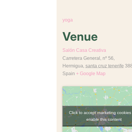
€18,00
Event Category:
yoga
Venue
Salón Casa Creativa
Carretera General, nº 56,
Hermigua
,
santa cruz tenerife
38
Spain
+ Google Map
Click to accept marketing cookies
enable this content