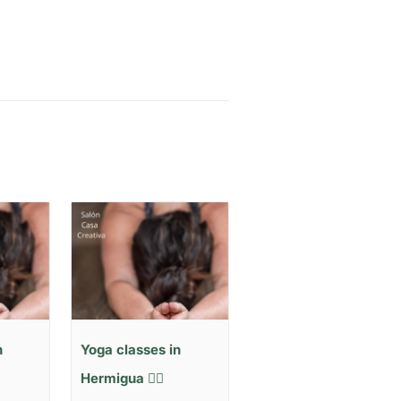
n
Yoga classes in
Hermigua 🧘‍♂️