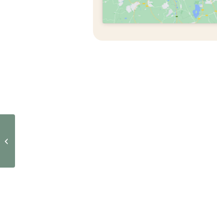
Yoga classes in
Hermigua 🧘‍♂️