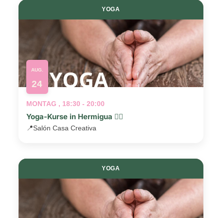
YOGA
AUG.
24
MONTAG , 18:30 - 20:00
Yoga-Kurse in Hermigua 🧘‍♂️
📍
Salón Casa Creativa
YOGA