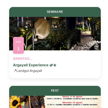
Navigati
SEMINARE
AUG.
1
SAMSTAG ,
Argayall Experience 🌿☀️
📍
Landgut Argayall
FEST