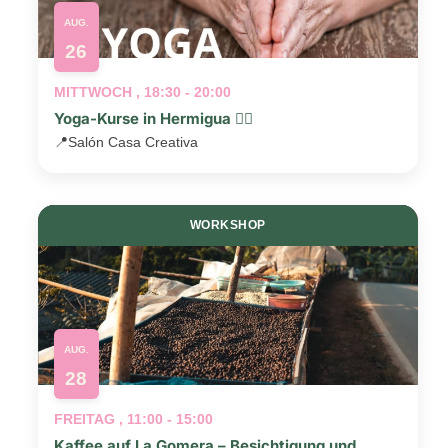
AUG.
26
MITTWOCH , 18:30 - 20:00
Yoga-Kurse in Hermigua 🧘‍♂️
📍
Salón Casa Creativa
WORKSHOP
AUG.
28
FREITAG , 11:00 - 15:00
Kaffee auf La Gomera – Besichtigung und