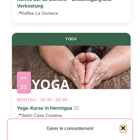
Verkostung
📍
Kaffee La Gomera
YOGA
AUG.
31
MONTAG , 18:30 - 20:00
Yoga-Kurse in Hermigua 🧘‍♂️
📍
Salón Casa Creativa
Gérer le consentement
Veranstaltungen
Veran
Vorherige
Heute
Nächste