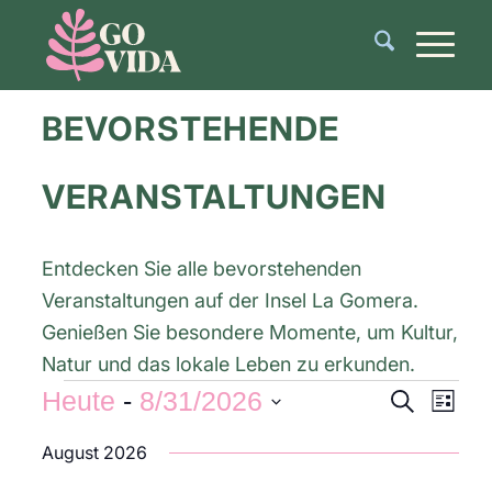
BEVORSTEHENDE
VERANSTALTUNGEN
Entdecken Sie alle bevorstehenden
Veranstaltungen auf der Insel La Gomera.
Genießen Sie besondere Momente, um Kultur,
Natur und das lokale Leben zu erkunden.
Veranst
Vera
Heute
 - 
8/31/2026
Suche
Liste
Ansi
Suche
Datum
Navi
August 2026
und
wählen.
Ansichte