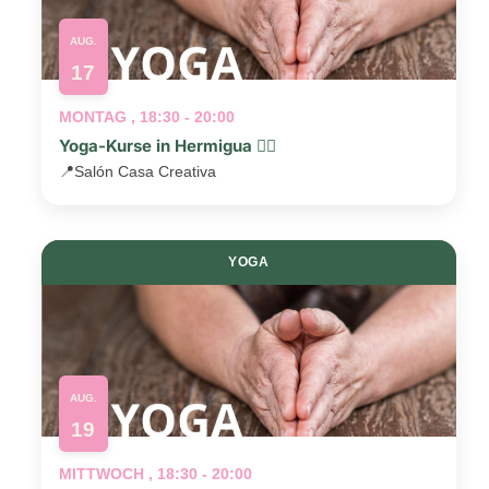
AUG.
17
MONTAG , 18:30 - 20:00
Yoga-Kurse in Hermigua 🧘‍♂️
📍
Salón Casa Creativa
YOGA
AUG.
19
MITTWOCH , 18:30 - 20:00