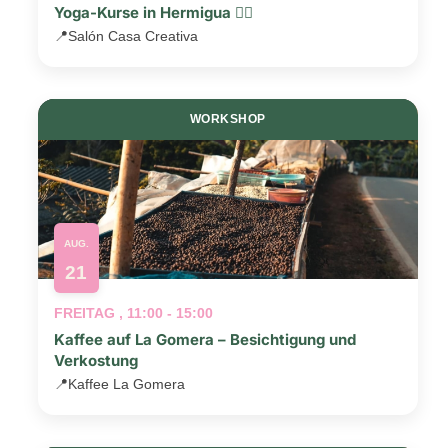
Yoga-Kurse in Hermigua 🧘‍♂️
📍
Salón Casa Creativa
WORKSHOP
AUG.
21
FREITAG , 11:00 - 15:00
Kaffee auf La Gomera – Besichtigung und
Verkostung
📍
Kaffee La Gomera