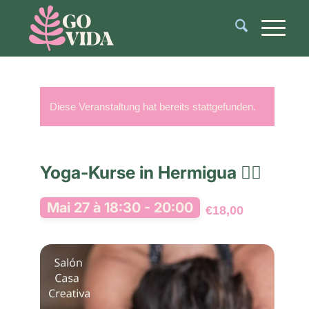
Diese Veranstaltung hat bereits stattgefunden.
Yoga-Kurse in Hermigua 🧘‍♂️
Mai 27 à 18:30
-
20:00
€18,00