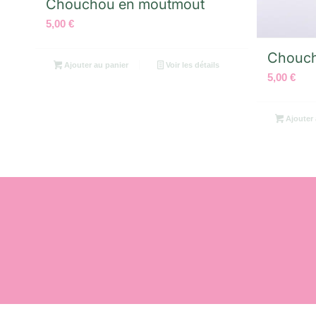
Chouchou en moutmout
5,00
€
Chouch
Ajouter au panier
Voir les détails
5,00
€
Ajouter 