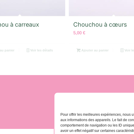
ou à carreaux
Chouchou à cœurs
5,00
€
au panier
Voir les détails
Ajouter au panier
Voir le
contact@gomera-vida
Pour offrir les meilleures expériences, nous u
aux informations des appareils. Le fait de co
comportement de navigation ou les ID uniques 
avoir un effet négatif sur certaines caractérist