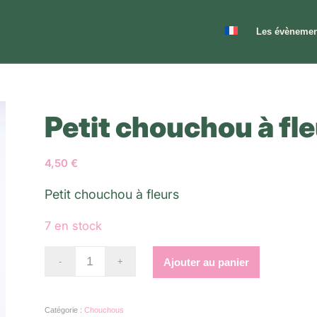
Les évènemen
Petit chouchou à fl
4,50
€
Petit chouchou à fleurs
7 en stock
Alternativ
Ajouter au panier
Catégorie :
Chouchous