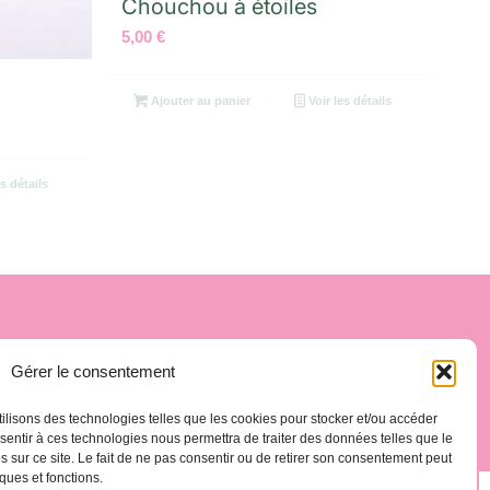
Chouchou à étoiles
5,00
€
Ajouter au panier
Voir les détails
s détails
.es
La Gomera, Espagne
Gérer le consentement
tilisons des technologies telles que les cookies pour stocker et/ou accéder
nsentir à ces technologies nous permettra de traiter des données telles que le
sur ce site. Le fait de ne pas consentir ou de retirer son consentement peut
iques et fonctions.