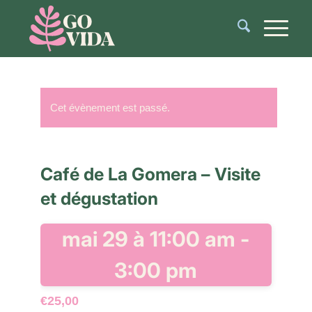
Cet évènement est passé.
Café de La Gomera – Visite
et dégustation
mai 29 à 11:00 am
-
3:00 pm
€25,00