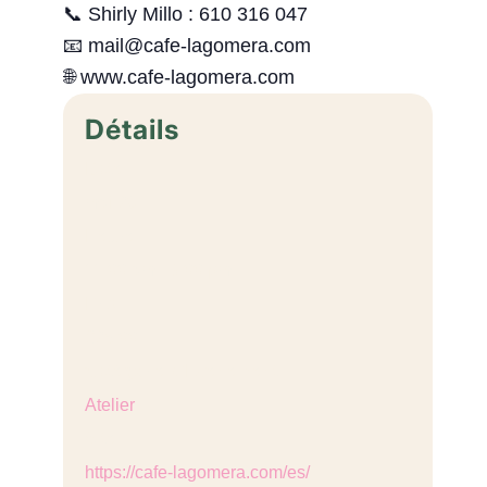
📞 Shirly Millo : 610 316 047
📧 mail@cafe-lagomera.com
🌐 www.cafe-lagomera.com
Détails
Date :
mai 29
Heure :
11:00 am - 3:00 pm
Prix :
€25,00
Catégorie d’Évènement:
Atelier
Site :
https://cafe-lagomera.com/es/