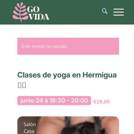
Este evento ha pasado.
Clases de yoga en Hermigua
🧘‍♂️
junio 24 à 18:30
-
20:00
€18,00