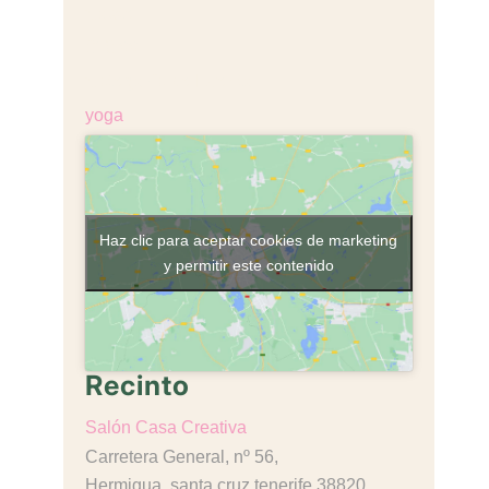
Coste:
€18,00
Categoría de Evento:
yoga
Haz clic para aceptar cookies de marketing
y permitir este contenido
Recinto
Salón Casa Creativa
Carretera General, nº 56,
Hermigua
,
santa cruz tenerife
38820