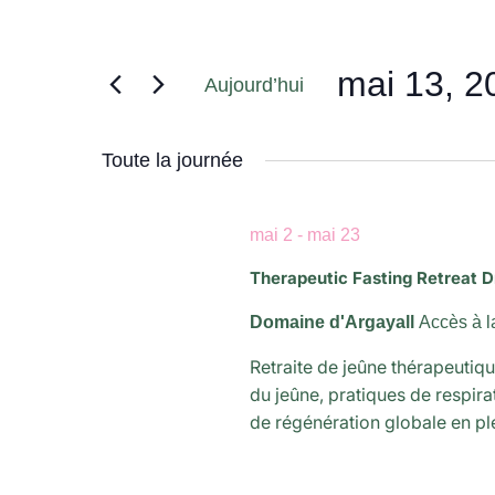
mai 13, 2
Aujourd’hui
Sélectionnez
une
Toute la journée
date.
mai 2
-
mai 23
Therapeutic Fasting Retreat D
Domaine d'Argayall
Accès à l
Retraite de jeûne thérapeuti
du jeûne, pratiques de respir
de régénération globale en pl