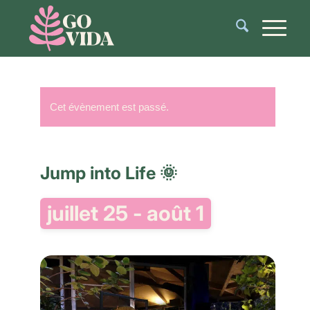
Cet évènement est passé.
Jump into Life 🌞
juillet 25
-
août 1