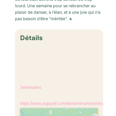
lourd. Une semaine pour se rebrancher au
plaisir de danser, à l’élan, et à une joie qui n’a
pas besoin d’être “méritée”. ☀️
Détails
Début :
juillet 25
Fin :
août 1
Catégorie d’Évènement:
Séminaires
Site :
https://www.argayall.com/de/seminare/seminare-202