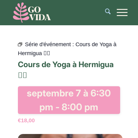
Série d'événement :
Cours de Yoga à
Hermigua 🧘‍♂️
Cours de Yoga à Hermigua
🧘‍♂️
septembre 7 à 6:30
pm
-
8:00 pm
€18,00