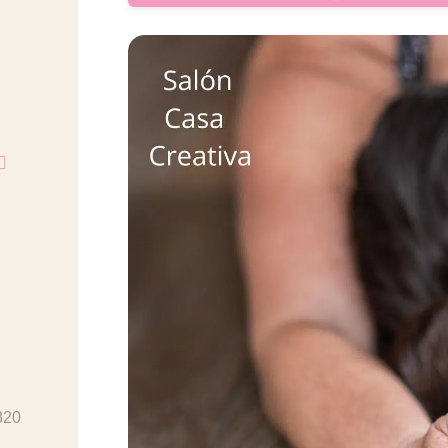
️
820