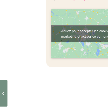
Cliquez pour accepter les cooki
marketing et activer ce conten
Argayall Experience 🌿
☀️