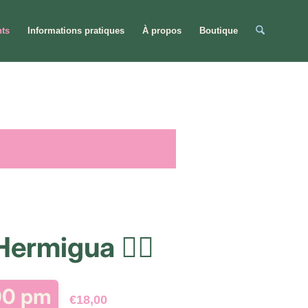
ts
Informations pratiques
À propos
Boutique
ermigua 🧘‍♂️
00 pm
€18,00