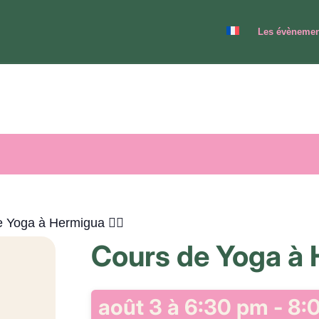
Les évènemen
 Yoga à Hermigua 🧘‍♂️
Cours de Yoga à H
août 3 à 6:30 pm
-
8: