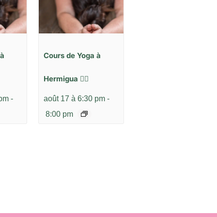
 à
Cours de Yoga à
Hermigua 🧘‍♂️
 pm
-
août 17 à 6:30 pm
-
8:00 pm