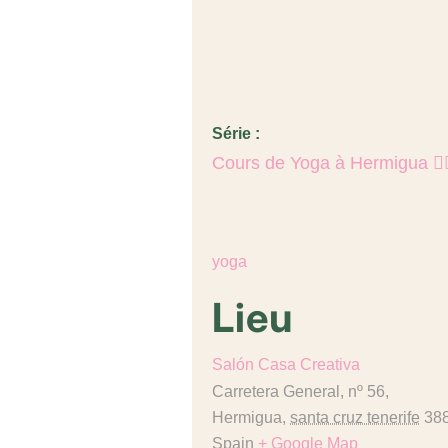
août 3
Heure :
6:30 pm - 8:00 pm
Prix :
Série :
Cours de Yoga à Hermigua 🧘‍♂
€18,00
Catégorie d’Évènement:
yoga
Lieu
Salón Casa Creativa
Carretera General, nº 56,
Hermigua
,
santa cruz tenerife
38
Spain
+ Google Map