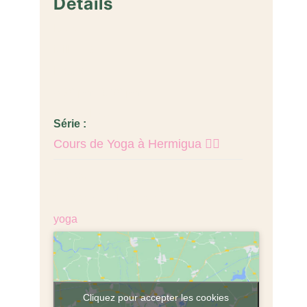
Détails
Date :
juillet 13
Heure :
6:30 pm - 8:00 pm
Prix :
Série :
Cours de Yoga à Hermigua 🧘‍♂️
€18,00
Catégorie d’Évènement:
yoga
Cliquez pour accepter les cookies