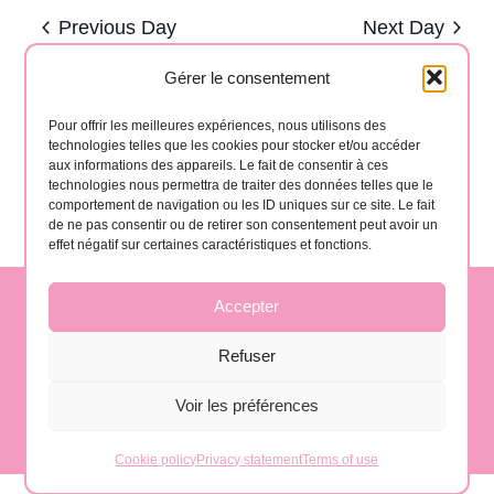
and
date.
Previous Day
Next Day
Views
Navigat
Gérer le consentement
Subscribe to calendar
Pour offrir les meilleures expériences, nous utilisons des
technologies telles que les cookies pour stocker et/ou accéder
aux informations des appareils. Le fait de consentir à ces
technologies nous permettra de traiter des données telles que le
comportement de navigation ou les ID uniques sur ce site. Le fait
de ne pas consentir ou de retirer son consentement peut avoir un
effet négatif sur certaines caractéristiques et fonctions.
Accepter
contact@gomera-vida.es
Refuser
Voir les préférences
La Gomera, Spain
Cookie policy
Privacy statement
Terms of use