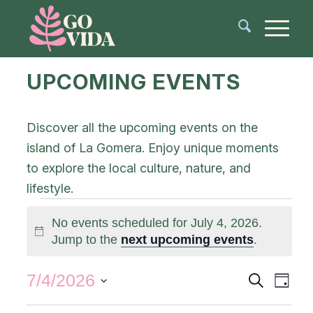
UPCOMING EVENTS
Discover all the upcoming events on the
island of La Gomera. Enjoy unique moments
to explore the local culture, nature, and
lifestyle.
No events scheduled for July 4, 2026.
Notice
Jump to the
next upcoming events
.
Events
Even
7/4/2026
Search
Day
View
Search
Select
Navi