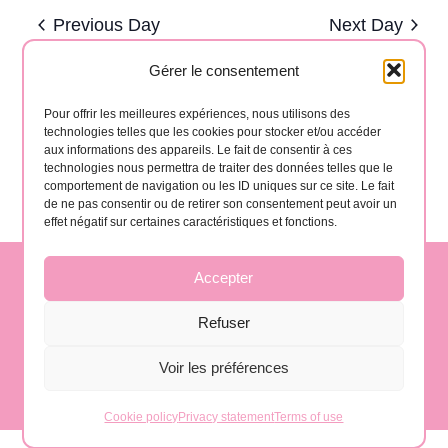
and
date.
Previous Day
Next Day
Views
Navigat
Gérer le consentement
Subscribe to calendar
Pour offrir les meilleures expériences, nous utilisons des
technologies telles que les cookies pour stocker et/ou accéder
aux informations des appareils. Le fait de consentir à ces
technologies nous permettra de traiter des données telles que le
comportement de navigation ou les ID uniques sur ce site. Le fait
de ne pas consentir ou de retirer son consentement peut avoir un
effet négatif sur certaines caractéristiques et fonctions.
Accepter
contact@gomera-vida.es
Refuser
Voir les préférences
La Gomera, Spain
Cookie policy
Privacy statement
Terms of use