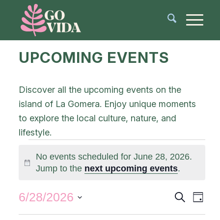
UPCOMING EVENTS
Discover all the upcoming events on the
island of La Gomera. Enjoy unique moments
to explore the local culture, nature, and
lifestyle.
No events scheduled for June 28, 2026.
Notice
Jump to the
next upcoming events
.
Events
Even
6/28/2026
Search
Day
View
Search
Select
Navi