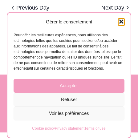
and
date.
Previous Day
Next Day
Views
Navigat
Gérer le consentement
Subscribe to calendar
Pour offrir les meilleures expériences, nous utilisons des
technologies telles que les cookies pour stocker et/ou accéder
aux informations des appareils. Le fait de consentir à ces
technologies nous permettra de traiter des données telles que le
comportement de navigation ou les ID uniques sur ce site. Le fait
de ne pas consentir ou de retirer son consentement peut avoir un
effet négatif sur certaines caractéristiques et fonctions.
Accepter
contact@gomera-vida.es
Refuser
Voir les préférences
La Gomera, Spain
Cookie policy
Privacy statement
Terms of use