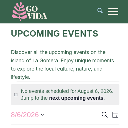
UPCOMING EVENTS
Discover all the upcoming events on the
island of La Gomera. Enjoy unique moments
to explore the local culture, nature, and
lifestyle.
No events scheduled for August 6, 2026.
Notice
Jump to the
next upcoming events
.
Events
Even
8/6/2026
Search
Day
View
Search
Select
Navi